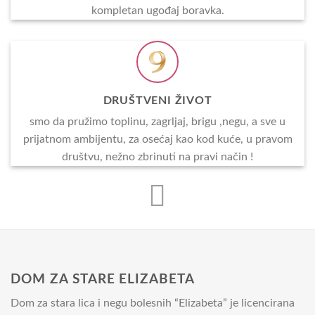
kompletan ugođaj boravka.
DRUŠTVENI ŽIVOT
smo da pružimo toplinu, zagrljaj, brigu ,negu, a sve u
prijatnom ambijentu, za osećaj kao kod kuće, u pravom
društvu, nežno zbrinuti na pravi način !
DOM ZA STARE ELIZABETA
Dom za stara lica i negu bolesnih “Elizabeta” je licencirana