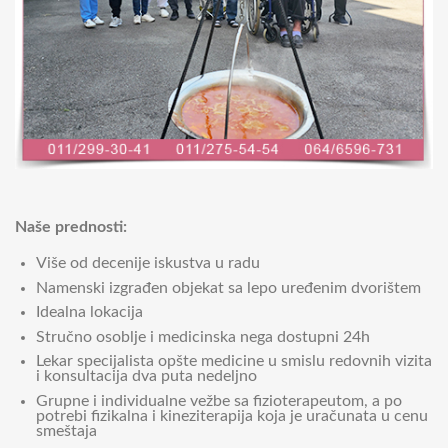
Naše prednosti:
Više od decenije iskustva u radu
Namenski izgrađen objekat sa lepo uređenim dvorištem
Idealna lokacija
Stručno osoblje i medicinska nega dostupni 24h
Lekar specijalista opšte medicine u smislu redovnih vizita
i konsultacija dva puta nedeljno
Grupne i individualne vežbe sa fizioterapeutom, a po
potrebi fizikalna i kineziterapija koja je uračunata u cenu
smeštaja