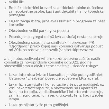
Veliki lift
Bolnički električni kreveti sa antidekubitalnim dušecima
za nepokretne osobe, kao i antidekubitalna i ortopedska
pomagala
Organizacija izleta, proslava i kulturnih programa za naše
korisnike
Obezbeđen veliki parking za posetu
Posedujemo agregat od 60 kva za slučaj nestanka struje
Obezbeđena saradnja sa sanitetskim prevozom PR
”Djordjević” preko kojeg naši korisnici ostvaruju popust
od 30% na redovan cenovnik (sanitetskiprevoz.rs)
U cilju obezbeđivanja vrhunske zdravstvene zaštite naših
korisnika za novopridošle korisnike od 2022. godine
obezbediili smo u okviru cene smeštaja i sledeće usluge:
Lekar internista (vizite i konsultacije više puta godišnje);
Ustanova “Elizabeta” poseduje sopstveni EKG aparat.
Lekar fizijatar (vizite i konsultacije više puta godišnje), uz
vrhunske fizioterapeute, a obezbeđeni su i aparati za
fizikalnu terapiju, za diadinamičke i interferentne struje,
za magnetnu terapiju, laser, ultrazvuk, tens, kao i Zepter
lampa.
Lekar psihijatar (više puta godišnje).