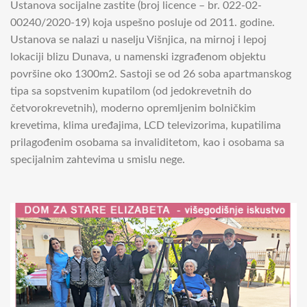
Ustanova socijalne zastite (broj licence – br. 022-02-
00240/2020-19) koja uspešno posluje od 2011. godine.
Ustanova se nalazi u naselju Višnjica, na mirnoj i lepoj
lokaciji blizu Dunava, u namenski izgrađenom objektu
površine oko 1300m2. Sastoji se od 26 soba apartmanskog
tipa sa sopstvenim kupatilom (od jedokrevetnih do
četvorokrevetnih), moderno opremljenim bolničkim
krevetima, klima uređajima, LCD televizorima, kupatilima
prilagođenim osobama sa invaliditetom, kao i osobama sa
specijalnim zahtevima u smislu nege.