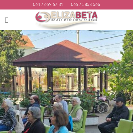
Skip
064 / 659 67 31
065 / 5858 566
to
content