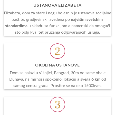
USTANOVA ELIZABETA
Elizabeta, dom za stare i negu bolesnih je ustanova socijalne
zaštite, gradjevinski izvedena po
najvišim svetskim
standardima
u skladu sa funkcijom a namenski da omogući
što bolji kvalitet pružanja odgovarajućih usluga.
OKOLINA USTANOVE
Dom se nalazi u Višnjici, Beograd, 30m od same obale
Dunava, na mirnoj i spokojnoj lokaciji a svega
6 km
od
samog centra grada. Prostire se na oko 1500kvm.