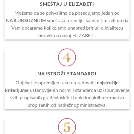
SMEŠTAJ U ELIZABETI
Možemo da se pohvalimo da posedujemo jedan od
NAJLUKSUZNIJIH
smeštaja u zemlji i samim tim želimo da
Vam dočaramo koliko smo unapred brinuli o kvalitetu
boravka u našoj ELIZABETI.
NAJSTROŽI STANDARDI
Objekat je opremljen tako da zadovolji
najstrožije
kriterijume
ustanovljenih normi i standarda uz ispunjavanje
svih propisanih građevinskih i funkcionalnih normativa
propisanih od nadležnog ministrastva.