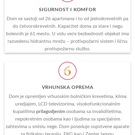
SIGURNOST I KOMFOR
Dom se sastoji od 26 apartmana i to od jednokrevetnih pa
do četvorokrevetnih. Kapacitet doma za stare i negu
bolesnih je 61 mesto. U vidu veće bezbednosti objekat ima
razvedenu hidrantnu mrežu – protivpožarni sistem i ličnu
protivpožarnu službu.
VRHUNSKA OPREMA
Dom je opremljen vrhunskim bolničkim krevetima, klima
uredjajem, LCD televizorima, visokofunkcionalnim
kupatilima
prilagodjenim
osobama sa invaliditetima,
nepokretnim osobama kao i ljudima sa specijalnim
zahtevima u smislu nege. Dom poseduje sopstvene aparate
za fizikalnu terapiju, EKG kao i Zepter lampu.