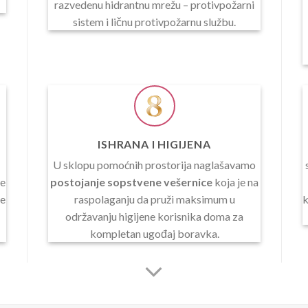
razvedenu hidrantnu mrežu – protivpožarni
sistem i ličnu protivpožarnu službu.
ISHRANA I HIGIJENA
U sklopu pomoćnih prostorija naglašavamo
ne
postojanje sopstvene vešernice
koja je na
je
raspolaganju da pruži maksimum u
k
održavanju higijene korisnika doma za
kompletan ugođaj boravka.