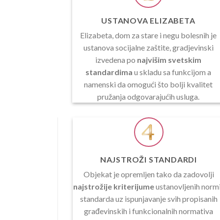
USTANOVA ELIZABETA
Elizabeta, dom za stare i negu bolesnih je
ustanova socijalne zaštite, gradjevinski
izvedena po
najvišim svetskim
standardima
u skladu sa funkcijom a
namenski da omogući što bolji kvalitet
pružanja odgovarajućih usluga.
NAJSTROŽI STANDARDI
Objekat je opremljen tako da zadovolji
najstrožije kriterijume
ustanovljenih normi
standarda uz ispunjavanje svih propisanih
građevinskih i funkcionalnih normativa