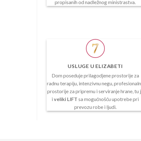
propisanih od nadležnog ministrastva.
USLUGE U ELIZABETI
Dom poseduje prilagodjene prostorije za
radnu terapiju, intenzivnu negu, profesional
prostorije za pripremu i serviranje hrane, tu 
i
veliki LIFT
sa mogućnošću upotrebe pri
prevozu robe i ljudi.