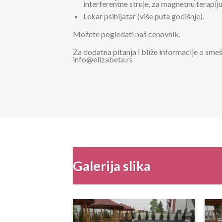
interferentne struje, za magnetnu terapiju,
Lekar psihijatar (više puta godišnje).
Možete pogledati naš cenovnik.
Za dodatna pitanja i bliže informacije o sme
info@elizabeta.rs
Galerija slika