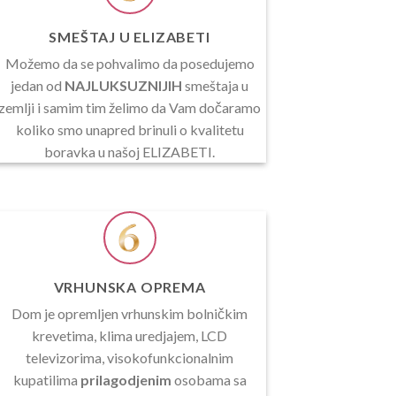
SMEŠTAJ U ELIZABETI
Možemo da se pohvalimo da posedujemo
jedan od
NAJLUKSUZNIJIH
smeštaja u
zemlji i samim tim želimo da Vam dočaramo
koliko smo unapred brinuli o kvalitetu
boravka u našoj ELIZABETI.
VRHUNSKA OPREMA
Dom je opremljen vrhunskim bolničkim
krevetima, klima uredjajem, LCD
televizorima, visokofunkcionalnim
kupatilima
prilagodjenim
osobama sa