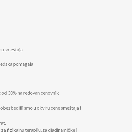
enu smeštaja
topedska pomagala
t od 30% na redovan cenovnik
 obezbediili smo u okviru cene smeštaja i
at.
 za fizikalnu terapiju, za diadinamičke i