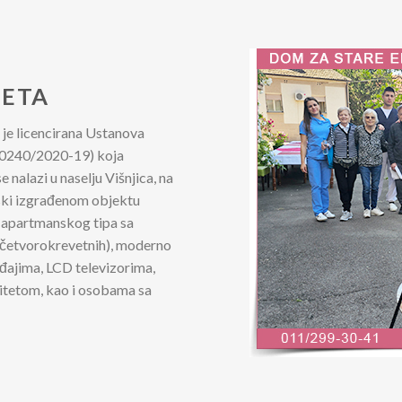
BETA
” je licencirana Ustanova
2-00240/2020-19) koja
nalazi u naselju Višnjica, na
nski izgrađenom objektu
 apartmanskog tipa sa
 četvorokrevetnih), moderno
đajima, LCD televizorima,
itetom, kao i osobama sa