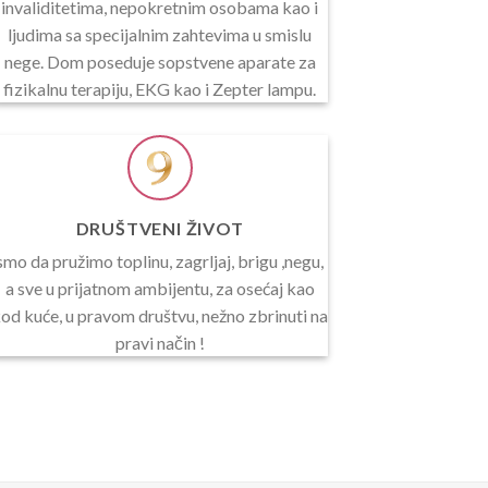
invaliditetima, nepokretnim osobama kao i
ljudima sa specijalnim zahtevima u smislu
nege. Dom poseduje sopstvene aparate za
fizikalnu terapiju, EKG kao i Zepter lampu.
DRUŠTVENI ŽIVOT
smo da pružimo toplinu, zagrljaj, brigu ,negu,
a sve u prijatnom ambijentu, za osećaj kao
od kuće, u pravom društvu, nežno zbrinuti na
pravi način !