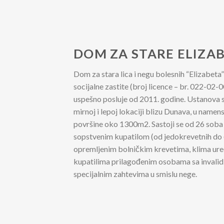
DOM ZA STARE ELIZA
Dom za stara lica i negu bolesnih “Elizabeta
socijalne zastite (broj licence – br. 022-0
uspešno posluje od 2011. godine. Ustanova se 
mirnoj i lepoj lokaciji blizu Dunava, u name
površine oko 1300m2. Sastoji se od 26 soba
sopstvenim kupatilom (od jedokrevetnih do
opremljenim bolničkim krevetima, klima ure
kupatilima prilagođenim osobama sa invalid
specijalnim zahtevima u smislu nege.