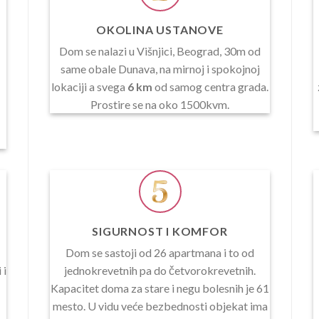
OKOLINA USTANOVE
Dom se nalazi u Višnjici, Beograd, 30m od
same obale Dunava, na mirnoj i spokojnoj
lokaciji a svega
6 km
od samog centra grada.
Prostire se na oko 1500kvm.
SIGURNOST I KOMFOR
Dom se sastoji od 26 apartmana i to od
 i
jednokrevetnih pa do četvorokrevetnih.
Kapacitet doma za stare i negu bolesnih je 61
mesto. U vidu veće bezbednosti objekat ima