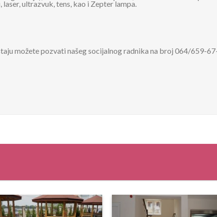
 laser, ultrazvuk, tens, kao i Zepter lampa.
štaju možete pozvati našeg socijalnog radnika na broj 064/659-67-3