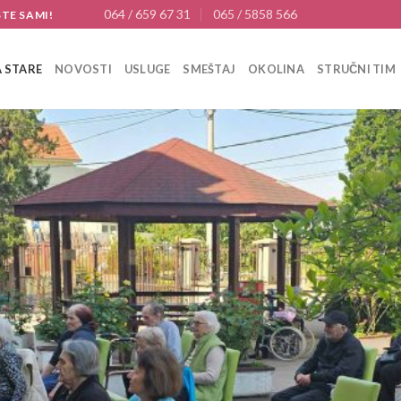
064 / 659 67 31
065 / 5858 566
STE SAMI!
 STARE
NOVOSTI
USLUGE
SMEŠTAJ
OKOLINA
STRUČNI TIM