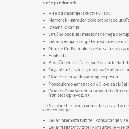
Naše prednosti:
Više od decenije iskustva u radu
Namenski izgrađen objekat sa lepo uređ
Idealna lokacija
Stručno osoblje i medicinska nega dostu
Lekar specijalista opšte medicine u smislu
Grupne i individualne vežbe sa fizioterape
Veliki lift
Bolnički električni kreveti sa antidekub
Organizacija izleta, proslava i kulturnih
Obezbeđen veliki parking za posetu
Posedujemo agregat od 60 kva za slučaj 
Obezbeđena saradnja sa sanitetskim prev
(sanitetskiprevoz.rs)
U cilju obezbeđivanja vrhunske zdravstvene 
sledeće usluge:
Lekar internista (vizite i konsultacije v
Lekar fizijatar (vizite i konsultacije više