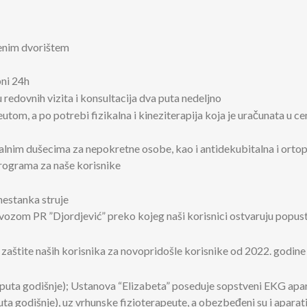
enim dvorištem
pni 24h
 redovnih vizita i konsultacija dva puta nedeljno
utom, a po potrebi fizikalna i kineziterapija koja je uračunata u c
italnim dušecima za nepokretne osobe, kao i antidekubitalna i or
 programa za naše korisnike
nestanka struje
ozom PR ”Djordjević” preko kojeg naši korisnici ostvaruju popus
zaštite naših korisnika za novopridošle korisnike od 2022. godine
iše puta godišnje); Ustanova “Elizabeta” poseduje sopstveni EKG apar
 puta godišnje), uz vrhunske fizioterapeute, a obezbeđeni su i aparati