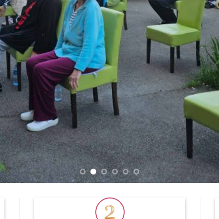
TOPLINA D
DNEV
GLAVNI OBJE
Nov nameštaj,