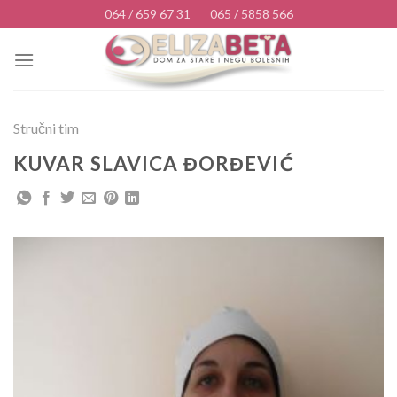
Skip
064 / 659 67 31
065 / 5858 566
to
content
Stručni tim
KUVAR SLAVICA ĐORĐEVIĆ