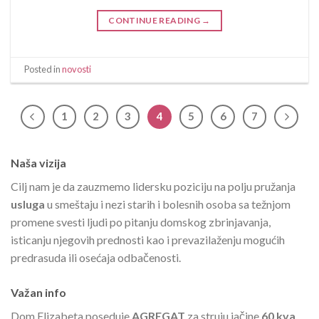
CONTINUE READING
→
Posted in
novosti
1
2
3
4
5
6
7
Naša vizija
Cilj nam je da zauzmemo lidersku poziciju na polju pružanja
usluga
u smeštaju i nezi starih i bolesnih osoba sa težnjom
promene svesti ljudi po pitanju domskog zbrinjavanja,
isticanju njegovih prednosti kao i prevazilaženju mogućih
predrasuda ili osećaja odbačenosti.
Važan info
Dom Elizabeta poseduje
AGREGAT
za struju jačine
60 kva
.