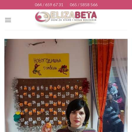
Skip
064 / 659 67 31
065 / 5858 566
to
content