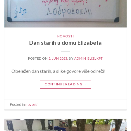
NOVOSTI
Dan starih u domu Elizabeta
POSTED ON
2. JUN 2023.
BY
ADMIN_ELIZLKPT
Obeležen dan starih, a slike govore više od reči!
CONTINUE READING
→
Posted in
novosti