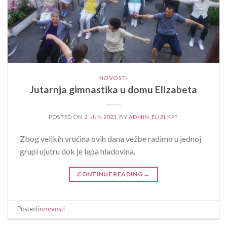
NOVOSTI
Jutarnja gimnastika u domu Elizabeta
POSTED ON
2. JUN 2023.
BY
ADMIN_ELIZLKPT
Zbog velikih vrućina ovih dana vežbe radimo u jednoj
grupi ujutru dok je lepa hladovina.
CONTINUE READING
→
Posted in
novosti