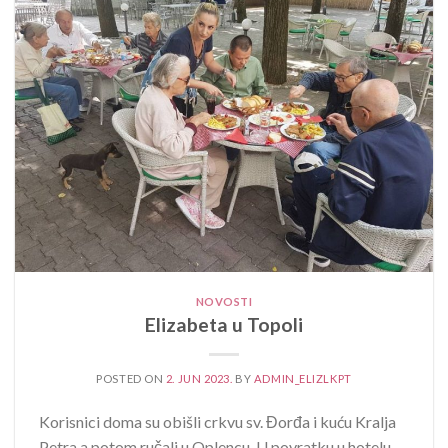
NOVOSTI
Elizabeta u Topoli
POSTED ON
2. JUN 2023.
BY
ADMIN_ELIZLKPT
Korisnici doma su obišli crkvu sv. Đorđa i kuću Kralja
Petra a potom ručali u Oplencu. U povratku u hotelu