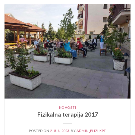
NOVOSTI
Fizikalna terapija 2017
POSTED ON
2. JUN 2023.
BY
ADMIN_ELIZLKPT