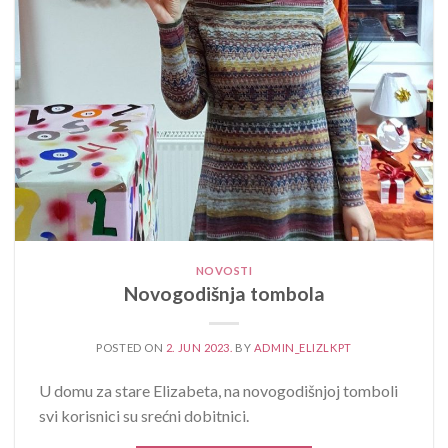
NOVOSTI
Novogodišnja tombola
POSTED ON
2. JUN 2023.
BY
ADMIN_ELIZLKPT
U domu za stare Elizabeta, na novogodišnjoj tomboli
svi korisnici su srećni dobitnici.