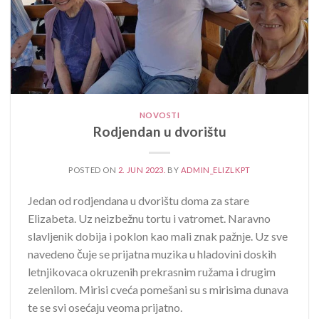
NOVOSTI
Rodjendan u dvorištu
POSTED ON
2. JUN 2023.
BY
ADMIN_ELIZLKPT
Jedan od rodjendana u dvorištu doma za stare
Elizabeta. Uz neizbežnu tortu i vatromet. Naravno
slavljenik dobija i poklon kao mali znak pažnje. Uz sve
navedeno čuje se prijatna muzika u hladovini doskih
letnjikovaca okruzenih prekrasnim ružama i drugim
zelenilom. Mirisi cveća pomešani su s mirisima dunava
te se svi osećaju veoma prijatno.