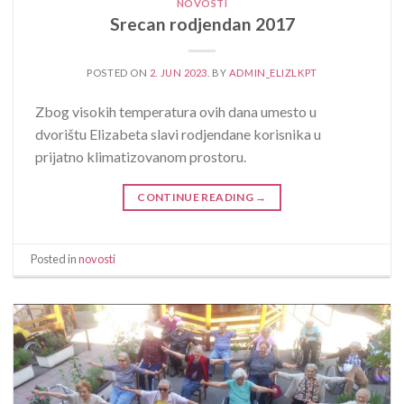
NOVOSTI
Srecan rodjendan 2017
POSTED ON
2. JUN 2023.
BY
ADMIN_ELIZLKPT
Zbog visokih temperatura ovih dana umesto u
dvorištu Elizabeta slavi rodjendane korisnika u
prijatno klimatizovanom prostoru.
CONTINUE READING
→
Posted in
novosti