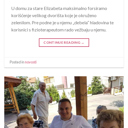
U domu za stare Elizabeta maksimalno forsiramo
korišćenje velikog dvorišta koje je okruženo
zelenilom. Pre podne je u njemu „debela“ hladovina te
korisnici s fizioterapeutom rado vežbaju u njemu.
CONTINUE READING
→
Posted in
novosti