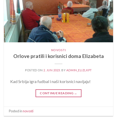
NOVOSTI
Orlove pratili i korisnici doma Elizabeta
POSTED ON
2. JUN 2023.
BY
ADMIN_ELIZLKPT
Kad Srbija igra fudbal i naši korisnici navijaju!
CONTINUE READING
→
Posted in
novosti