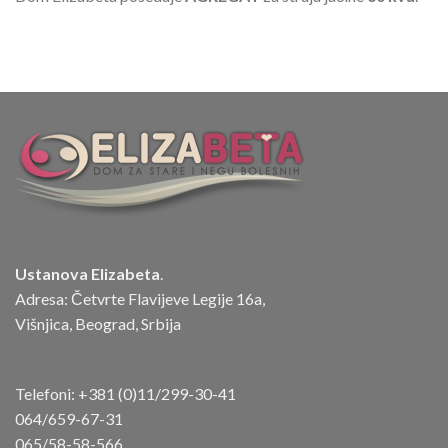
Ustanova Elizabeta
.
Adresa: Četvrte Flavijeve Legije 16a,
Višnjica, Beograd, Srbija
Telefoni:
+381 (0)11/299-30-41
064/659-67-31
065/58-58-566