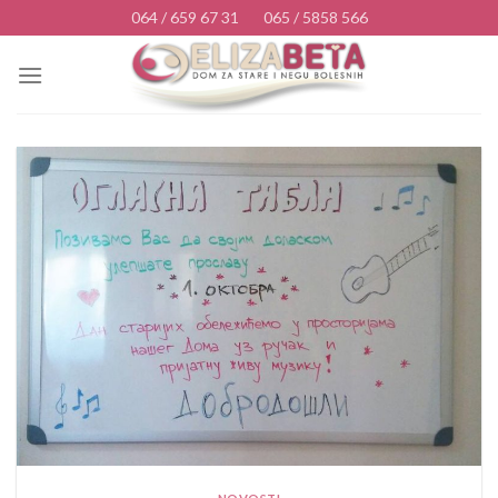
Skip
064 / 659 67 31
065 / 5858 566
to
content