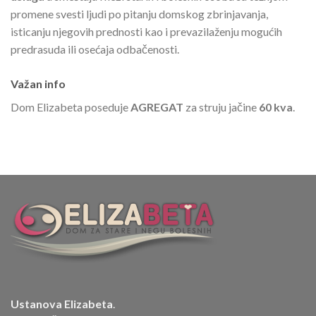
promene svesti ljudi po pitanju domskog zbrinjavanja,
isticanju njegovih prednosti kao i prevazilaženju mogućih
predrasuda ili osećaja odbačenosti.
Važan info
Dom Elizabeta poseduje
AGREGAT
za struju jačine
60 kva
.
Ustanova Elizabeta
.