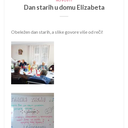
NOVOSTI
Dan starih u domu Elizabeta
Obeležen dan starih, a slike govore više od reči!