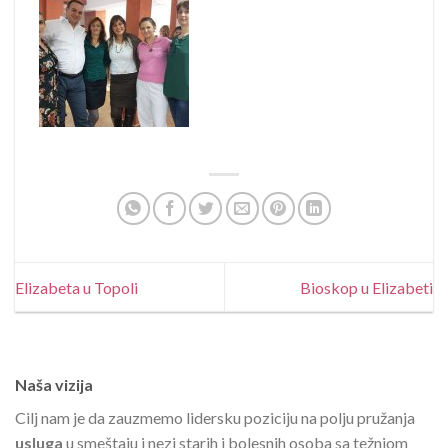
Elizabeta u Topoli
Bioskop u Elizabeti
Naša vizija
Cilj nam je da zauzmemo lidersku poziciju na polju pružanja
usluga
u smeštaju i nezi starih i bolesnih osoba sa težnjom