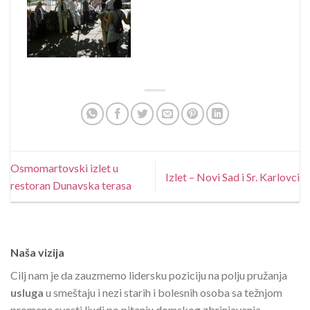
Osmomartovski izlet u
Izlet – Novi Sad i Sr. Karlovci
restoran Dunavska terasa
Naša vizija
Cilj nam je da zauzmemo lidersku poziciju na polju pružanja
usluga
u smeštaju i nezi starih i bolesnih osoba sa težnjom
promene svesti ljudi po pitanju domskog zbrinjavanja,