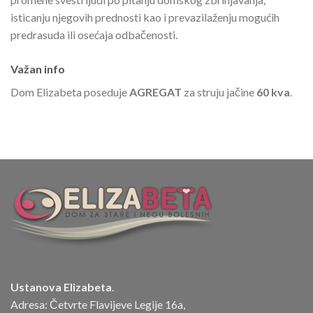
isticanju njegovih prednosti kao i prevazilaženju mogućih
predrasuda ili osećaja odbačenosti.
Važan info
Dom Elizabeta poseduje
AGREGAT
za struju jačine
60 kva
.
Ustanova Elizabeta
.
Adresa: Četvrte Flavijeve Legije 16a,