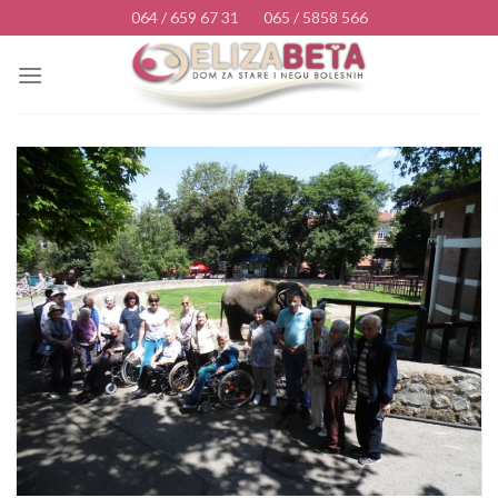
Skip
064 / 659 67 31
065 / 5858 566
to
content