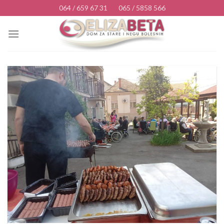
Skip
064 / 659 67 31
065 / 5858 566
to
content