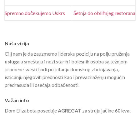
Spremno dočekujemo Uskrs
Šetnja do obližnjeg restorana
Naša vizija
Cilj nam je da zauzmemo lidersku poziciju na polju pružanja
usluga
u smeštaju i nezi starih i bolesnih osoba sa težnjom
promene svesti ljudi po pitanju domskog zbrinjavanja,
isticanju njegovih prednosti kao i prevazilaženju mogućih
predrasuda ili osećaja odbačenosti.
Važan info
Dom Elizabeta poseduje
AGREGAT
za struju jačine
60 kva
.