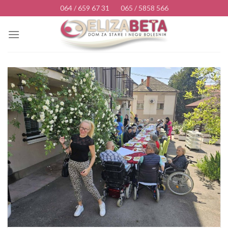
Skip
064 / 659 67 31
065 / 5858 566
to
content