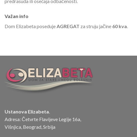
predrasuda ili osećaja odbačenosti.
Važan info
Dom Elizabeta poseduje
AGREGAT
za struju jačine
60 kva
.
Ustanova Elizabeta
.
Adresa: Četvrte Flavijeve Legije 16a,
Višnjica, Beograd, Srbija