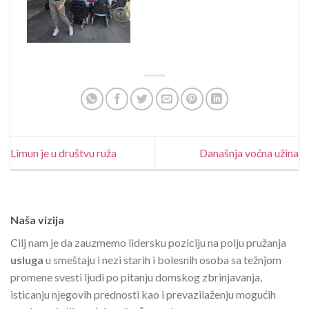
Limun je u društvu ruža
Današnja voćna užina
Naša vizija
Cilj nam je da zauzmemo lidersku poziciju na polju pružanja
usluga
u smeštaju i nezi starih i bolesnih osoba sa težnjom
promene svesti ljudi po pitanju domskog zbrinjavanja,
isticanju njegovih prednosti kao i prevazilaženju mogućih