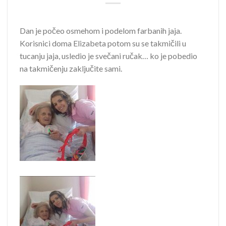
Dan je počeo osmehom i podelom farbanih jaja.
Korisnici doma Elizabeta potom su se takmičili u
tucanju jaja, usledio je svečani ručak… ko je pobedio
na takmičenju zaključite sami.