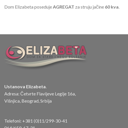
Dom Elizabeta poseduje
AGREGAT
za struju jačine
60 kva
.
Ustanova Elizabeta
.
Adresa: Četvrte Flavijeve Legije 16a,
Višnjica, Beograd, Srbija
Telefoni:
+381 (0)11/299-30-41
064/659-67-31