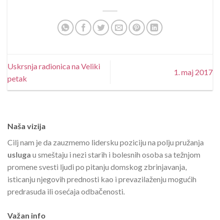
Uskrsnja radionica na Veliki
1. maj 2017
petak
Naša vizija
Cilj nam je da zauzmemo lidersku poziciju na polju pružanja
usluga
u smeštaju i nezi starih i bolesnih osoba sa težnjom
promene svesti ljudi po pitanju domskog zbrinjavanja,
isticanju njegovih prednosti kao i prevazilaženju mogućih
predrasuda ili osećaja odbačenosti.
Važan info